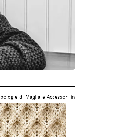
ipologie di Maglia e Accessori in
intarsio, jacquard, metraggio
.