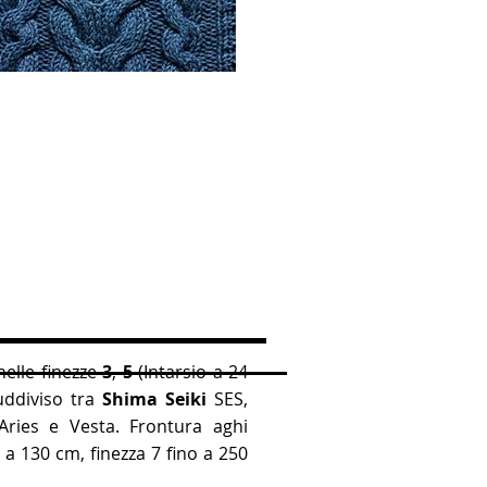
nelle finezze
3
,
5
(
Intarsio a 24
uddiviso tra
Shima Seiki
SES,
Aries e Vesta.
Frontura aghi
o a 130 cm, finezza 7 fino a 250